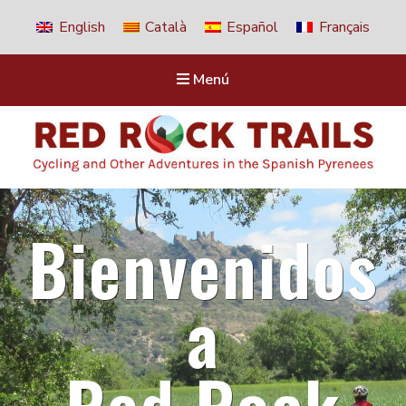
English
Català
Español
Français
Menú
Red Rock Trails
Cycling and other adventures in the Spanish Pyrenees
Bienvenidos
a
Red Rock